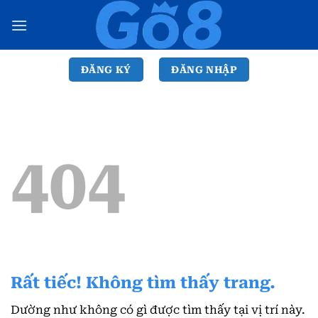
ĐĂNG KÝ
ĐĂNG NHẬP
404
Rất tiếc! Không tìm thấy trang.
Dường như không có gì được tìm thấy tại vị trí này.